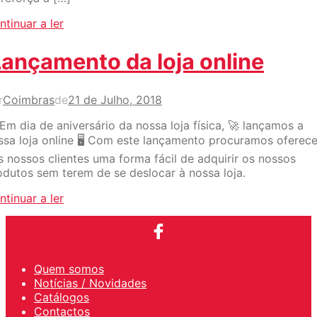
ntinuar a ler
Lançamento da loja online
r
Coimbras
de
21 de Julho, 2018
 Em dia de aniversário da nossa loja física, 🚀 lançamos a
ssa loja online 🖥 Com este lançamento procuramos oferece
s nossos clientes uma forma fácil de adquirir os nossos
odutos sem terem de se deslocar à nossa loja.
ntinuar a ler
Quem somos
Notícias / Novidades
Catálogos
Contactos