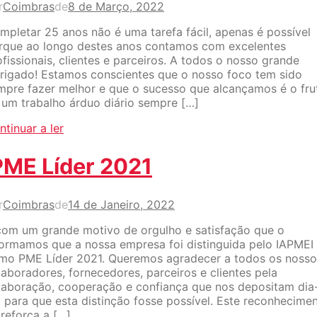
r
Coimbras
de
8 de Março, 2022
mpletar 25 anos não é uma tarefa fácil, apenas é possível
rque ao longo destes anos contamos com excelentes
ofissionais, clientes e parceiros. A todos o nosso grande
rigado! Estamos conscientes que o nosso foco tem sido
mpre fazer melhor e que o sucesso que alcançamos é o fru
 um trabalho árduo diário sempre […]
ntinuar a ler
PME Líder 2021
r
Coimbras
de
14 de Janeiro, 2022
com um grande motivo de orgulho e satisfação que o
formamos que a nossa empresa foi distinguida pelo IAPMEI
mo PME Líder 2021. Queremos agradecer a todos os nosso
laboradores, fornecedores, parceiros e clientes pela
laboração, cooperação e confiança que nos depositam dia
a para que esta distinção fosse possível. Este reconhecime
 reforça a […]