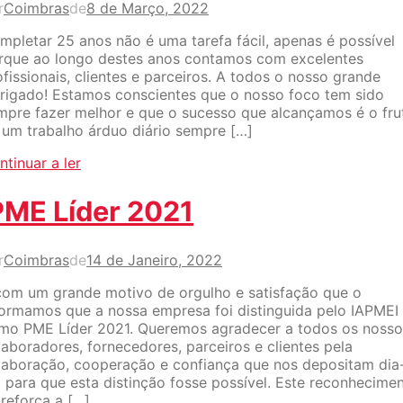
r
Coimbras
de
8 de Março, 2022
mpletar 25 anos não é uma tarefa fácil, apenas é possível
rque ao longo destes anos contamos com excelentes
ofissionais, clientes e parceiros. A todos o nosso grande
rigado! Estamos conscientes que o nosso foco tem sido
mpre fazer melhor e que o sucesso que alcançamos é o fru
 um trabalho árduo diário sempre […]
ntinuar a ler
PME Líder 2021
r
Coimbras
de
14 de Janeiro, 2022
com um grande motivo de orgulho e satisfação que o
formamos que a nossa empresa foi distinguida pelo IAPMEI
mo PME Líder 2021. Queremos agradecer a todos os nosso
laboradores, fornecedores, parceiros e clientes pela
laboração, cooperação e confiança que nos depositam dia
a para que esta distinção fosse possível. Este reconhecime
 reforça a […]