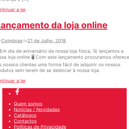
ntinuar a ler
Lançamento da loja online
r
Coimbras
de
21 de Julho, 2018
 Em dia de aniversário da nossa loja física, 🚀 lançamos a
ssa loja online 🖥 Com este lançamento procuramos oferece
s nossos clientes uma forma fácil de adquirir os nossos
odutos sem terem de se deslocar à nossa loja.
ntinuar a ler
Quem somos
Notícias / Novidades
Catálogos
Contactos
Políticas de Privacidade