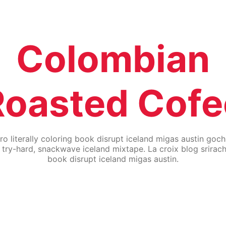
Colombian
Roasted Cofe
etro literally coloring book disrupt iceland migas austin g
y-hard, snackwave iceland mixtape. La croix blog sriracha, d
book disrupt iceland migas austin.