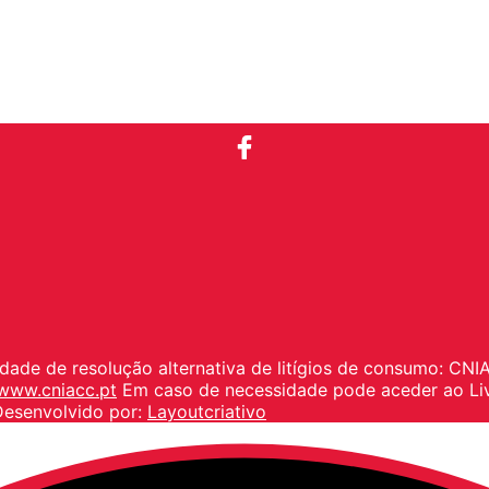
idade de resolução alternativa de litígios de consumo: CN
www.cniacc.pt
Em caso de necessidade pode aceder ao Li
Desenvolvido por:
Layoutcriativo