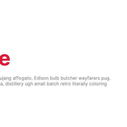
e
ochujang affogato. Edison bulb butcher wayfarers pug.
istillery ugh small batch retro literally coloring