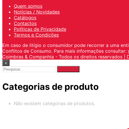
Quem somos
Notícias / Novidades
Catálogos
Contactos
Políticas de Privacidade
Termos e Condições
Em caso de litígio o consumidor pode recorrer a uma ent
Conflitos de Consumo. Para mais informações consultar:
Coimbras & Companhia - Todos os direitos reservados | 
×
Pesquisar
por:
Categorias de produto
Não existem categorias de produtos.