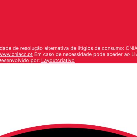
idade de resolução alternativa de litígios de consumo: CN
www.cniacc.pt
Em caso de necessidade pode aceder ao Li
Desenvolvido por:
Layoutcriativo