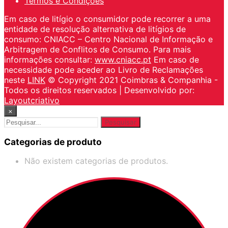
Termos e Condições
Em caso de litígio o consumidor pode recorrer a uma
entidade de resolução alternativa de litígios de
consumo: CNIACC – Centro Nacional de Informação e
Arbitragem de Conflitos de Consumo. Para mais
informações consultar:
www.cniacc.pt
Em caso de
necessidade pode aceder ao Livro de Reclamações
neste
LINK
© Copyright 2021 Coimbras & Companhia -
Todos os direitos reservados | Desenvolvido por:
Layoutcriativo
×
Pesquisar
por:
Categorias de produto
Não existem categorias de produtos.