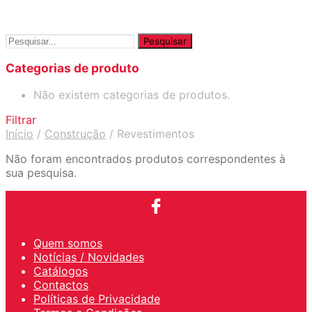
Pesquisar
por:
Categorias de produto
Não existem categorias de produtos.
Filtrar
Início
/
Construção
/
Revestimentos
Não foram encontrados produtos correspondentes à
sua pesquisa.
Quem somos
Notícias / Novidades
Catálogos
Contactos
Políticas de Privacidade